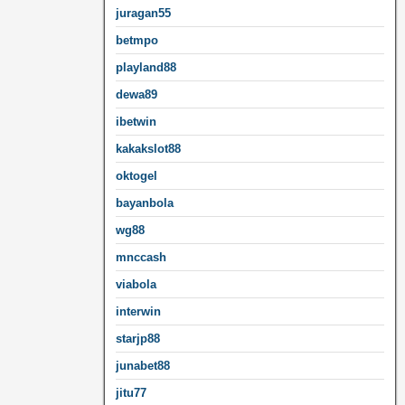
juragan55
betmpo
playland88
dewa89
ibetwin
kakakslot88
oktogel
bayanbola
wg88
mnccash
viabola
interwin
starjp88
junabet88
jitu77