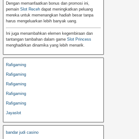
Dengan memanfaatkan bonus dan promosi ini,
pemain
Slot Receh
dapat meningkatkan peluang
mereka untuk memenangkan hadiah besar tanpa
harus mengeluarkan lebih banyak uang.
Ini juga menambahkan elemen kegembiraan dan
tantangan tambahan dalam game
Slot Princess
menghadirkan dinamika yang lebih menarik.
Rafigaming
Rafigaming
Rafigaming
Rafigaming
Rafigaming
Jayaslot
bandar judi casino