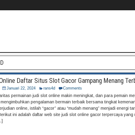
4D
Online Daftar Situs Slot Gacor Gampang Menang Ter
Januari 22, 2024
rans4d
Comments
laritas permainan judi slot online makin meningkat, dan para pemain me
mengimbuhkan pengalaman bermain terbaik bersama tingkat kemenang
rjudian online, istilah “gacor” atau “mudah menang” menjadi energi tar
Berikut ini adalah daftar web site judi slot online gacor terpercaya yan
…]