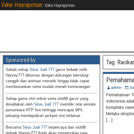
Vahe Hayrapetian
Vahe Hayrapetian
Sponsored by:
Tag:
Racika
Sebab setiap
Situs Judi 777
gacor terbaik milik
Harvey777 dikemas dengan dukungan teknologi
Pemahaman
canggih dan animasi menarik hingga tidak cepat
membosankan serta mudah meraih kemenangan.
admin
Ju
Pemahaman Tent
Setiap game slot online serta slot88 gacor yang
Indonesia ada
disediakan oleh
Situs Judi 777
memiliki nilai winrate
kompleks namu
persentase RTP live tertinggi mencapai 98%
Melalui eksplo
peluang mendapatkan jackpot slot terbesar.
[…]
Bersama
Situs Judi 777
terpercaya dan slot88
terbaik Harvey777 Anda akan menemukan juga