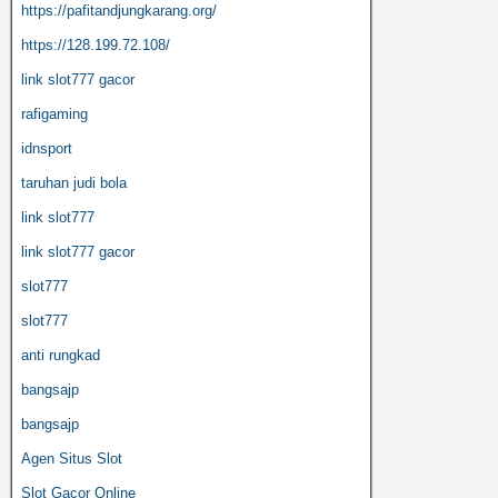
https://pafitandjungkarang.org/
https://128.199.72.108/
link slot777 gacor
rafigaming
idnsport
taruhan judi bola
link slot777
link slot777 gacor
slot777
slot777
anti rungkad
bangsajp
bangsajp
Agen Situs Slot
Slot Gacor Online