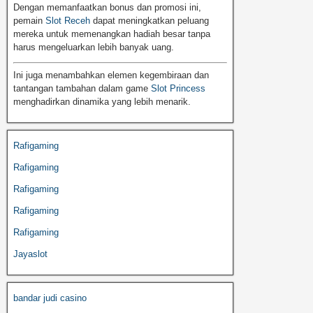
Dengan memanfaatkan bonus dan promosi ini,
pemain
Slot Receh
dapat meningkatkan peluang
mereka untuk memenangkan hadiah besar tanpa
harus mengeluarkan lebih banyak uang.
Ini juga menambahkan elemen kegembiraan dan
tantangan tambahan dalam game
Slot Princess
menghadirkan dinamika yang lebih menarik.
Rafigaming
Rafigaming
Rafigaming
Rafigaming
Rafigaming
Jayaslot
bandar judi casino