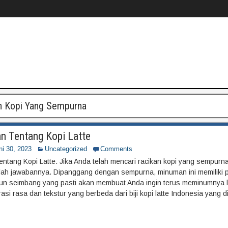
n Kopi Yang Sempurna
 Tentang Kopi Latte
ni 30, 2023
Uncategorized
Comments
ang Kopi Latte. Jika Anda telah mencari racikan kopi yang sempurna,
lah jawabannya. Dipanggang dengan sempurna, minuman ini memiliki pr
n seimbang yang pasti akan membuat Anda ingin terus meminumnya la
rasi rasa dan tekstur yang berbeda dari biji kopi latte Indonesia yang