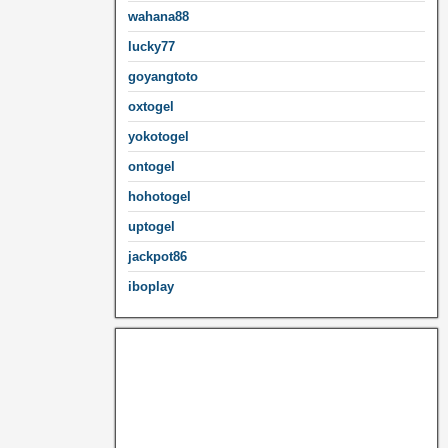
wahana88
lucky77
goyangtoto
oxtogel
yokotogel
ontogel
hohotogel
uptogel
jackpot86
iboplay
Mega888
Toto4D
Mega888 login
Toto Slot4D Login