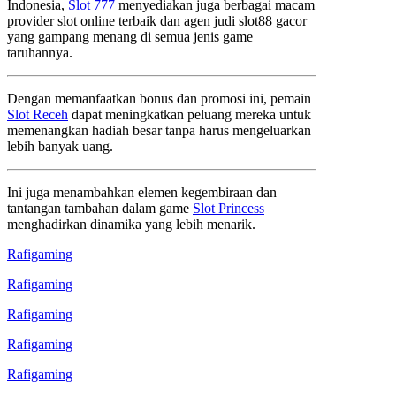
Indonesia,
Slot 777
menyediakan juga berbagai macam
provider slot online terbaik dan agen judi slot88 gacor
yang gampang menang di semua jenis game
taruhannya.
Dengan memanfaatkan bonus dan promosi ini, pemain
Slot Receh
dapat meningkatkan peluang mereka untuk
memenangkan hadiah besar tanpa harus mengeluarkan
lebih banyak uang.
Ini juga menambahkan elemen kegembiraan dan
tantangan tambahan dalam game
Slot Princess
menghadirkan dinamika yang lebih menarik.
Rafigaming
Rafigaming
Rafigaming
Rafigaming
Rafigaming