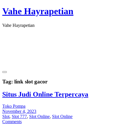
Vahe Hayrapetian
Vahe Hayrapetian
Tag:
link slot gacor
Situs Judi Online Terpercaya
Toko Pompa
November 4, 2023
Slot
,
Slot 777
,
Slot Online
,
Slot Online
Comments