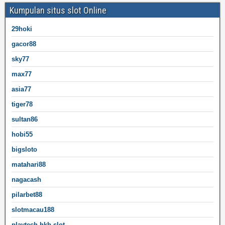
Kumpulan situs slot Online
29hoki
gacor88
sky77
max77
asia77
tiger78
sultan86
hobi55
bigsloto
matahari88
nagacash
pilarbet88
slotmacau188
playtech hkb slot