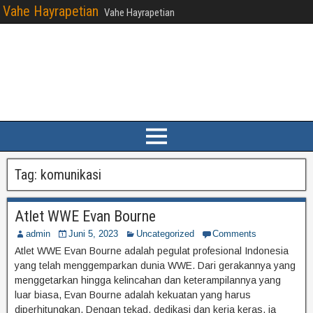
Vahe Hayrapetian
Vahe Hayrapetian
Tag:
komunikasi
Atlet WWE Evan Bourne
admin
Juni 5, 2023
Uncategorized
Comments
Atlet WWE Evan Bourne adalah pegulat profesional Indonesia
yang telah menggemparkan dunia WWE. Dari gerakannya yang
menggetarkan hingga kelincahan dan keterampilannya yang
luar biasa, Evan Bourne adalah kekuatan yang harus
diperhitungkan. Dengan tekad, dedikasi dan kerja keras, ia