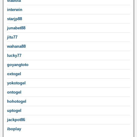
viabola
interwin
starjp88
junabet88
jitu77
wahana88
lucky77
goyangtoto
oxtogel
yokotogel
ontogel
hohotogel
uptogel
jackpot86
iboplay