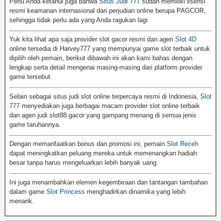
Perlu Anda ketahui juga bahwa
Situs Judi 777
sudah memiliki lisensi
resmi keamanan internasional dari perjudian online berupa PAGCOR,
sehingga tidak perlu ada yang Anda ragukan lagi.
Yuk kita lihat apa saja provider slot gacor resmi dan agen
Slot 4D
online tersedia di Harvey777 yang mempunyai game slot terbaik untuk
dipilih oleh pemain, berikut dibawah ini akan kami bahas dengan
lengkap serta detail mengenai masing-masing dari platform provider
game tersebut.
Selain sebagai situs judi slot online terpercaya resmi di Indonesia,
Slot
777
menyediakan juga berbagai macam provider slot online terbaik
dan agen judi slot88 gacor yang gampang menang di semua jenis
game taruhannya.
Dengan memanfaatkan bonus dan promosi ini, pemain
Slot Receh
dapat meningkatkan peluang mereka untuk memenangkan hadiah
besar tanpa harus mengeluarkan lebih banyak uang.
Ini juga menambahkan elemen kegembiraan dan tantangan tambahan
dalam game
Slot Princess
menghadirkan dinamika yang lebih
menarik.