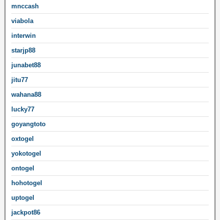
mnccash
viabola
interwin
starjp88
junabet88
jitu77
wahana88
lucky77
goyangtoto
oxtogel
yokotogel
ontogel
hohotogel
uptogel
jackpot86