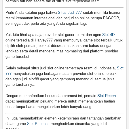
bermain taruhan secara fair di situs slot terpercaya resmi.
Perlu Anda ketahui juga bahwa
Situs Judi 777
sudah memiliki lisensi
resmi keamanan internasional dari perjudian online berupa PAGCOR,
sehingga tidak perlu ada yang Anda ragukan lagi.
Yuk kita lihat apa saja provider slot gacor resmi dan agen
Slot 4D
online tersedia di Harvey777 yang mempunyai game slot terbaik untuk
dipilih oleh pemain, berikut dibawah ini akan kami bahas dengan
lengkap serta detail mengenai masing-masing dari platform provider
game tersebut.
Selain sebagai situs judi slot online terpercaya resmi di Indonesia,
Slot
777
menyediakan juga berbagai macam provider slot online terbaik
dan agen judi slot88 gacor yang gampang menang di semua jenis
game taruhannya.
Dengan memanfaatkan bonus dan promosi ini, pemain
Slot Receh
dapat meningkatkan peluang mereka untuk memenangkan hadiah
besar tanpa harus mengeluarkan lebih banyak uang.
Ini juga menambahkan elemen kegembiraan dan tantangan tambahan
dalam game
Slot Princess
menghadirkan dinamika yang lebih