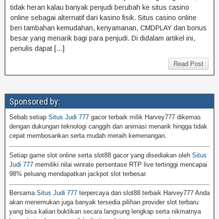
tidak heran kalau banyak penjudi berubah ke situs casino
online sebagai alternatif dari kasino fisik. Situs casino online
beri tambahan kemudahan, kenyamanan, CMDPLAY dan bonus
besar yang menarik bagi para penjudi. Di didalam artikel ini,
penulis dapat […]
Read Post
Sponsored by:
Sebab setiap
Situs Judi 777
gacor terbaik milik Harvey777 dikemas
dengan dukungan teknologi canggih dan animasi menarik hingga tidak
cepat membosankan serta mudah meraih kemenangan.
Setiap game slot online serta slot88 gacor yang disediakan oleh
Situs
Judi 777
memiliki nilai winrate persentase RTP live tertinggi mencapai
98% peluang mendapatkan jackpot slot terbesar.
Bersama
Situs Judi 777
terpercaya dan slot88 terbaik Harvey777 Anda
akan menemukan juga banyak tersedia pilihan provider slot terbaru
yang bisa kalian buktikan secara langsung lengkap serta nikmatnya