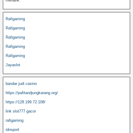
menarik.
Rafigaming
Rafigaming
Rafigaming
Rafigaming
Rafigaming
Jayaslot
bandar judi casino
https://pafitandjungkarang.org/
https://128.199.72.108/
link slot777 gacor
rafigaming
idnsport