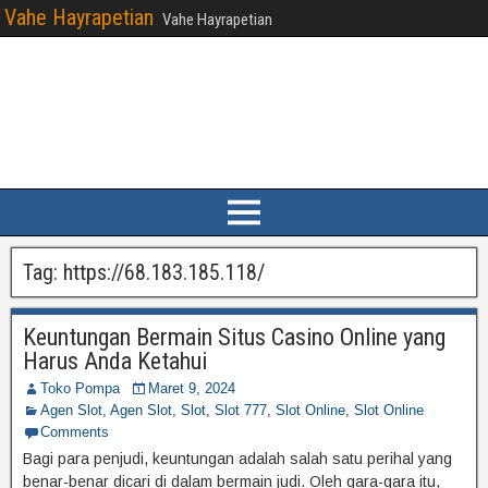
Vahe Hayrapetian
Vahe Hayrapetian
Tag:
https://68.183.185.118/
Keuntungan Bermain Situs Casino Online yang
Harus Anda Ketahui
Toko Pompa
Maret 9, 2024
Agen Slot
,
Agen Slot
,
Slot
,
Slot 777
,
Slot Online
,
Slot Online
Comments
Bagi para penjudi, keuntungan adalah salah satu perihal yang
benar-benar dicari di dalam bermain judi. Oleh gara-gara itu,