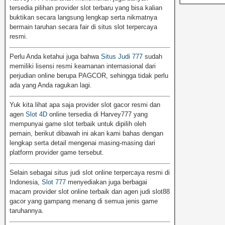
tersedia pilihan provider slot terbaru yang bisa kalian
buktikan secara langsung lengkap serta nikmatnya
bermain taruhan secara fair di situs slot terpercaya
resmi.
Perlu Anda ketahui juga bahwa
Situs Judi 777
sudah
memiliki lisensi resmi keamanan internasional dari
perjudian online berupa PAGCOR, sehingga tidak perlu
ada yang Anda ragukan lagi.
Yuk kita lihat apa saja provider slot gacor resmi dan
agen
Slot 4D
online tersedia di Harvey777 yang
mempunyai game slot terbaik untuk dipilih oleh
pemain, berikut dibawah ini akan kami bahas dengan
lengkap serta detail mengenai masing-masing dari
platform provider game tersebut.
Selain sebagai situs judi slot online terpercaya resmi di
Indonesia,
Slot 777
menyediakan juga berbagai
macam provider slot online terbaik dan agen judi slot88
gacor yang gampang menang di semua jenis game
taruhannya.