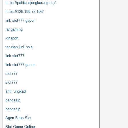
https://pafitandjungkarang.org/
https://128.199.72.108/
link slot777 gacor
rafigaming
idnsport
taruhan judi bola
link slot777
link slot777 gacor
slot777
slot777
anti rungkad
bangsajp
bangsajp
Agen Situs Slot
Slot Gacor Online