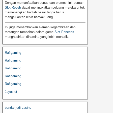
Dengan memanfaatkan bonus dan promosi ini, pemain
Slot Receh
dapat meningkatkan peluang mereka untuk
memenangkan hadiah besar tanpa harus
mengeluarkan lebih banyak uang.
Ini juga menambahkan elemen kegembiraan dan
tantangan tambahan dalam game
Slot Princess
menghadirkan dinamika yang lebih menarik.
Rafigaming
Rafigaming
Rafigaming
Rafigaming
Rafigaming
Jayaslot
bandar judi casino