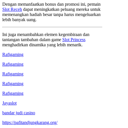
Dengan memanfaatkan bonus dan promosi ini, pemain
Slot Receh
dapat meningkatkan peluang mereka untuk
memenangkan hadiah besar tanpa harus mengeluarkan
lebih banyak uang.
Ini juga menambahkan elemen kegembiraan dan
tantangan tambahan dalam game
Slot Princess
menghadirkan dinamika yang lebih menarik.
Rafigaming
Rafigaming
Rafigaming
Rafigaming
Rafigaming
Jayaslot
bandar judi casino
https://pafitandjungkarang.org/