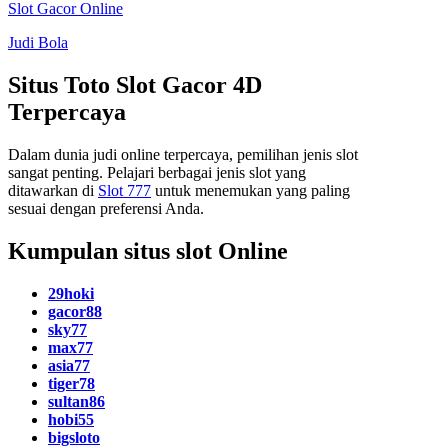
Slot Gacor Online
Judi Bola
Situs Toto Slot Gacor 4D
Terpercaya
Dalam dunia judi online terpercaya, pemilihan jenis slot
sangat penting. Pelajari berbagai jenis slot yang
ditawarkan di
Slot 777
untuk menemukan yang paling
sesuai dengan preferensi Anda.
Kumpulan situs slot Online
29hoki
gacor88
sky77
max77
asia77
tiger78
sultan86
hobi55
bigsloto