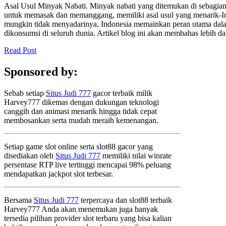
Asal Usul Minyak Nabati. Minyak nabati yang ditemukan di sebagian 
untuk memasak dan memanggang, memiliki asal usul yang menarik-I
mungkin tidak menyadarinya, Indonesia memainkan peran utama dal
dikonsumsi di seluruh dunia. Artikel blog ini akan membahas lebih d
Read Post
Sponsored by:
Sebab setiap
Situs Judi 777
gacor terbaik milik
Harvey777 dikemas dengan dukungan teknologi
canggih dan animasi menarik hingga tidak cepat
membosankan serta mudah meraih kemenangan.
Setiap game slot online serta slot88 gacor yang
disediakan oleh
Situs Judi 777
memiliki nilai winrate
persentase RTP live tertinggi mencapai 98% peluang
mendapatkan jackpot slot terbesar.
Bersama
Situs Judi 777
terpercaya dan slot88 terbaik
Harvey777 Anda akan menemukan juga banyak
tersedia pilihan provider slot terbaru yang bisa kalian