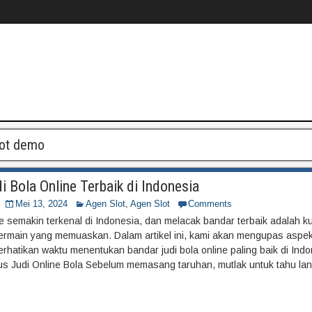
lot demo
i Bola Online Terbaik di Indonesia
Mei 13, 2024
Agen Slot
,
Agen Slot
Comments
ne semakin terkenal di Indonesia, dan melacak bandar terbaik adalah k
rmain yang memuaskan. Dalam artikel ini, kami akan mengupas aspe
erhatikan waktu menentukan bandar judi bola online paling baik di Ind
tus Judi Online Bola Sebelum memasang taruhan, mutlak untuk tahu la