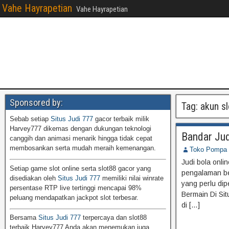
Vahe Hayrapetian
Vahe Hayrapetian
Sponsored by:
Tag:
akun s
Sebab setiap
Situs Judi 777
gacor terbaik milik
Harvey777 dikemas dengan dukungan teknologi
Bandar Jud
canggih dan animasi menarik hingga tidak cepat
membosankan serta mudah meraih kemenangan.
Toko Pompa
Judi bola onli
Setiap game slot online serta slot88 gacor yang
pengalaman be
disediakan oleh
Situs Judi 777
memiliki nilai winrate
yang perlu dip
persentase RTP live tertinggi mencapai 98%
Bermain Di Si
peluang mendapatkan jackpot slot terbesar.
di […]
Bersama
Situs Judi 777
terpercaya dan slot88
terbaik Harvey777 Anda akan menemukan juga