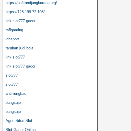
https://pafitandjungkarang.org/
https://128.199.72.108/
link slot777 gacor
rafigaming
idnsport
taruhan judi bola
link slot777
link slot777 gacor
slot777
slot777
anti rungkad
bangsajp
bangsajp
Agen Situs Slot
Slot Gacor Online