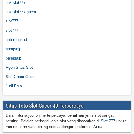
link slot777
link slot777 gacor
slot777
slot777
anti rungkad
bangsajp
bangsajp
Agen Situs Slot
Slot Gacor Online
Judi Bola
Situs Toto Slot Gacor 4D Terpercaya
Dalam dunia judi online terpercaya, pemilihan jenis slot sangat
penting. Pelajari berbagai jenis slot yang ditawarkan di
Slot 777
untuk
menemukan yang paling sesuai dengan preferensi Anda.