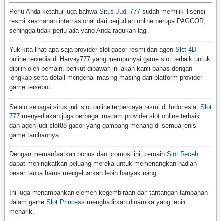
Perlu Anda ketahui juga bahwa
Situs Judi 777
sudah memiliki lisensi
resmi keamanan internasional dari perjudian online berupa PAGCOR,
sehingga tidak perlu ada yang Anda ragukan lagi.
Yuk kita lihat apa saja provider slot gacor resmi dan agen
Slot 4D
online tersedia di Harvey777 yang mempunyai game slot terbaik untuk
dipilih oleh pemain, berikut dibawah ini akan kami bahas dengan
lengkap serta detail mengenai masing-masing dari platform provider
game tersebut.
Selain sebagai situs judi slot online terpercaya resmi di Indonesia,
Slot
777
menyediakan juga berbagai macam provider slot online terbaik
dan agen judi slot88 gacor yang gampang menang di semua jenis
game taruhannya.
Dengan memanfaatkan bonus dan promosi ini, pemain
Slot Receh
dapat meningkatkan peluang mereka untuk memenangkan hadiah
besar tanpa harus mengeluarkan lebih banyak uang.
Ini juga menambahkan elemen kegembiraan dan tantangan tambahan
dalam game
Slot Princess
menghadirkan dinamika yang lebih
menarik.