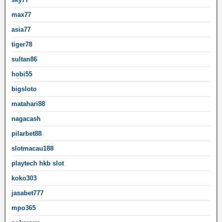
max77
asia77
tiger78
sultan86
hobi55
bigsloto
matahari88
nagacash
pilarbet88
slotmacau188
playtech hkb slot
koko303
jasabet777
mpo365