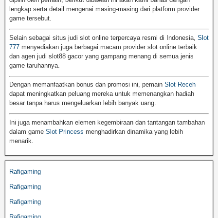
lengkap serta detail mengenai masing-masing dari platform provider
game tersebut.
Selain sebagai situs judi slot online terpercaya resmi di Indonesia,
Slot
777
menyediakan juga berbagai macam provider slot online terbaik
dan agen judi slot88 gacor yang gampang menang di semua jenis
game taruhannya.
Dengan memanfaatkan bonus dan promosi ini, pemain
Slot Receh
dapat meningkatkan peluang mereka untuk memenangkan hadiah
besar tanpa harus mengeluarkan lebih banyak uang.
Ini juga menambahkan elemen kegembiraan dan tantangan tambahan
dalam game
Slot Princess
menghadirkan dinamika yang lebih
menarik.
Rafigaming
Rafigaming
Rafigaming
Rafigaming