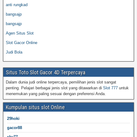
anti rungkad
bangsajp
bangsajp
Agen Situs Slot
Slot Gacor Online
Judi Bola
Situs Toto Slot Gacor 4D Terpercaya
Dalam dunia judi online terpercaya, pemilihan jenis slot sangat
penting. Pelajari berbagai jenis slot yang ditawarkan di
Slot 777
untuk
menemukan yang paling sesuai dengan preferensi Anda.
Kumpulan situs slot Online
29hoki
gacor88
sky77