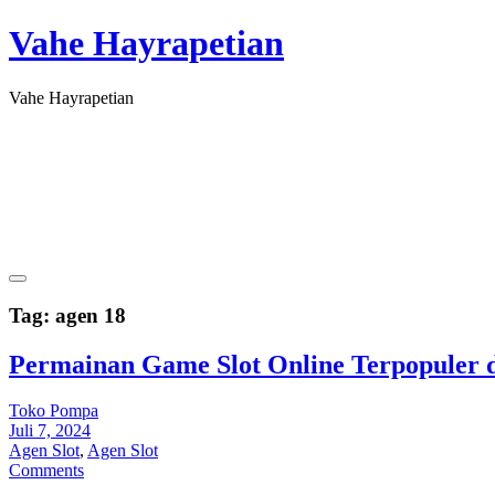
Vahe Hayrapetian
Vahe Hayrapetian
Tag:
agen 18
Permainan Game Slot Online Terpopuler d
Toko Pompa
Juli 7, 2024
Agen Slot
,
Agen Slot
Comments