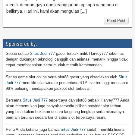
identik dengan gaya dan keanggunan tapi apa yang ada di
baliknya. Hari ini, kami akan mengulas […]
Read Post
Sponsored by:
Sebab setiap
Situs Judi 777
gacor terbaik milik Harvey777 dikemas
dengan dukungan teknologi canggih dan animasi menarik hingga tidak
cepat membosankan serta mudah meraih kemenangan.
Setiap game slot online serta slot88 gacor yang disediakan oleh
Situs
Judi 777
memiliki nilai winrate persentase RTP live tertinggi mencapai
98% peluang mendapatkan jackpot slot terbesar.
Bersama
Situs Judi 777
terpercaya dan slot88 terbaik Harvey777 Anda
akan menemukan juga banyak tersedia pilihan provider slot terbaru
yang bisa kalian buktikan secara langsung lengkap serta nikmatnya
bermain taruhan secara fair di situs slot terpercaya resmi.
Perlu Anda ketahui juga bahwa
Situs Judi 777
sudah memiliki lisensi